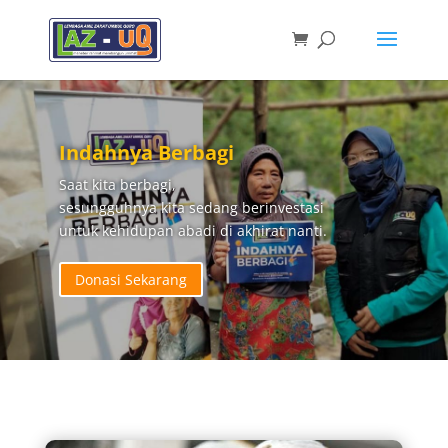
Indahnya Berbagi
Saat kita berbagi,
sesungguhnya kita sedang berinvestasi
untuk kehidupan abadi di akhirat nanti.
Donasi Sekarang