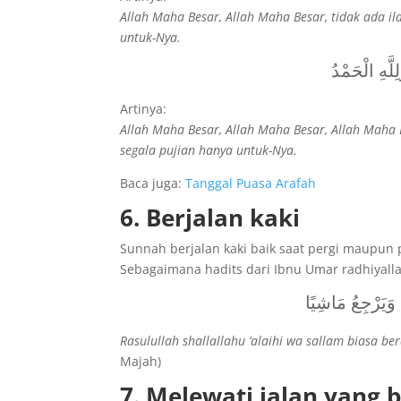
Allah Maha Besar, Allah Maha Besar, tidak ada il
untuk-Nya.
َلِلَّهِ الْحَمْدُ
Artinya:
Allah Maha Besar, Allah Maha Besar, Allah Maha B
segala pujian hanya untuk-Nya.
Baca juga:
Tanggal Puasa Arafah
6. Berjalan kaki
Sunnah berjalan kaki baik saat pergi maupun p
Sebagaimana hadits dari Ibnu Umar radhiyall
يَرْجِعُ مَاشِيًا
Rasulullah shallallahu ‘alaihi wa sallam biasa ber
Majah)
7. Melewati jalan yang 