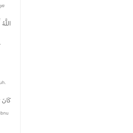
nya
اللَّهُ أ
,
uh.
كَانَ 
 Ibnu