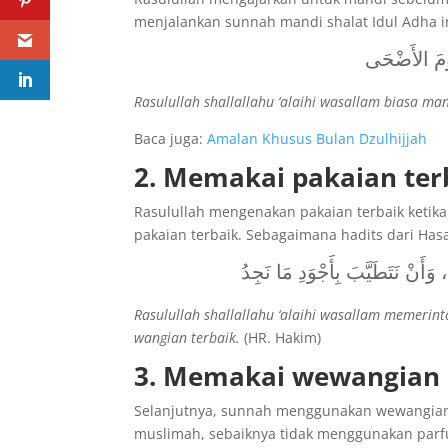
menjalankan sunnah mandi shalat Idul Adha i
ْمَ الأَضْحَى
Rasulullah shallallahu ‘alaihi wasallam biasa man
Baca juga:
Amalan Khusus Bulan Dzulhijjah
2. Memakai pakaian ter
Rasulullah mengenakan pakaian terbaik ketik
pakaian terbaik. Sebagaimana hadits dari Hasa
وَأَنْ نَتَطَيَّبَ بِأَجْوَدِ مَا نَجِدُ
Rasulullah shallallahu ‘alaihi wasallam memeri
wangian terbaik.
(HR. Hakim)
3. Memakai wewangian
Selanjutnya, sunnah menggunakan wewangian,
muslimah, sebaiknya tidak menggunakan parf