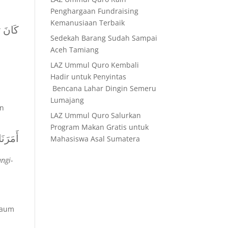
Penghargaan Fundraising
Kemanusiaan Terbaik
كَانَ 
Sedekah Barang Sudah Sampai
Aceh Tamiang
LAZ Ummul Quro Kembali
Hadir untuk Penyintas
Bencana Lahar Dingin Semeru
Lumajang
an
LAZ Ummul Quro Salurkan
Program Makan Gratis untuk
أَمَرَنَ
Mahasiswa Asal Sumatera
ngi-
kaum