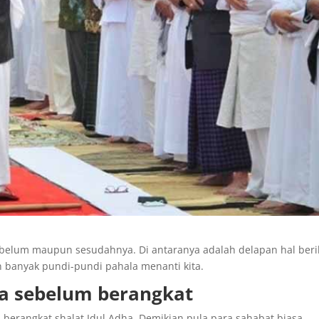
ebelum maupun sesudahnya. Di antaranya adalah delapan hal beri
n banyak pundi-pundi pahala menanti kita.
ha sebelum berangkat
berangkat shalat Idul Adha. Demikian pula para sahabat biasa