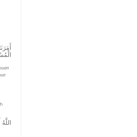
أَمَرَن
الْمُسْ
mpuan
mun
ah
اللَّهُ أ