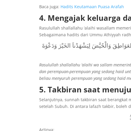
Baca juga:
Hadits Keutamaan Puasa Arafah
4. Mengajak keluarga d
Rasulullah shallallahu ‘alaihi wasallam meme
Sebagaimana hadits dari Ummu Athiyyah radhi
عَوَاطِقَ وَالْحُيَّضَ لِيَشْهَدْناَ الخَيْرَ وَدَعْوَةَ
Rasulullah shallallahu ‘alaihi wa sallam memer
dan perempuan-perempuan yang sedang haid un
beliau menyuruh perempuan yang sedang haid me
5. Takbiran saat menuj
Selanjutnya, sunnah takbiran saat berangkat m
setelah Subuh. Di antara lafazh takbir, boleh du
ُ
Artinya: