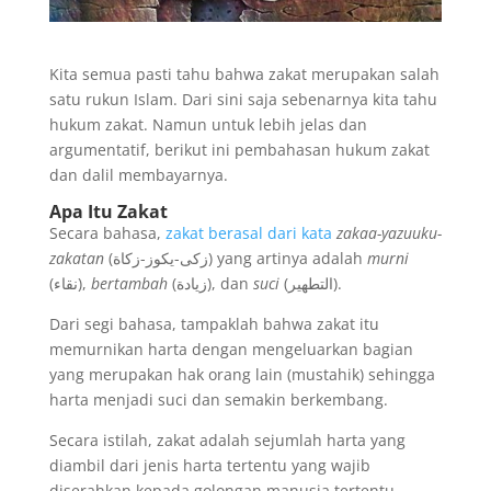
Kita semua pasti tahu bahwa zakat merupakan salah
satu rukun Islam. Dari sini saja sebenarnya kita tahu
hukum zakat. Namun untuk lebih jelas dan
argumentatif, berikut ini pembahasan hukum zakat
dan dalil membayarnya.
Apa Itu Zakat
Secara bahasa,
zakat berasal dari kata
zakaa-yazuuku-
zakatan
(زكى-يكوز-زكاة) yang artinya adalah
murni
(نقاء),
bertambah
(زيادة), dan
suci
(التطهير).
Dari segi bahasa, tampaklah bahwa zakat itu
memurnikan harta dengan mengeluarkan bagian
yang merupakan hak orang lain (mustahik) sehingga
harta menjadi suci dan semakin berkembang.
Secara istilah, zakat adalah sejumlah harta yang
diambil dari jenis harta tertentu yang wajib
diserahkan kepada golongan manusia tertentu