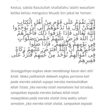
Kedua, sabda Rasulullah shallallahu ‘alaihi wasallam
ketika beliau mengutus Muadz bin Jabal ke Yaman:
إِنَّكَ تَقْدَمُ عَلَى قَوْمٍ مِنْ أَهْلِ الْكِتَابِ
فَلْيَكُنْ أَوَّلَ مَا تَدْعُوهُمْ إِلَى أَنْ يُوَحِّدُوا
اللَّهَ تَعَالَى فَإِذَا عَرَفُوا ذَلِكَ فَأَخْبِرْهُمْ
أَنَّ اللَّهَ فَرَضَ عَلَيْهِمْ خَمْسَ صَلَوَاتٍ
فِى يَوْمِهِمْ وَلَيْلَتِهِمْ ، فَإِذَا صَلُّوا
فَأَخْبِرْهُمْ أَنَّ اللَّهَ افْتَرَضَ عَلَيْهِمْ زَكَاةً
فِى أَمْوَالِهِمْ تُؤْخَذُ مِنْ غَنِيِّهِمْ فَتُرَدُّ عَلَى
فَقِيرِهِمْ
Sesungguhnya engkau akan mendatangi kaum dari ahli
kitab. Maka jadikanlah dakwah engkau pertama kali
pada mereka adalah supaya mereka mentauhidkan
Allah Ta’ala. Jika mereka telah memahami hal tersebut,
sampaikan kepada mereka bahwa Allah telah
mewajibkan pada mereka shalat lima waktu sehari
semalam. Jika mereka telah shalat, sampaikan kepada