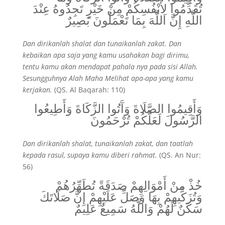
تُقَدِّمُوا لِأَنْفُسِكُمْ مِنْ خَيْرٍ تَجِدُوهُ عِنْدَ
اللَّهِ إِنَّ اللَّهَ بِمَا تَعْمَلُونَ بَصِيرٌ
Dan dirikanlah shalat dan tunaikanlah zakat. Dan
kebaikan apa saja yang kamu usahakan bagi dirimu,
tentu kamu akan mendapat pahala nya pada sisi Allah.
Sesungguhnya Alah Maha Melihat apa-apa yang kamu
kerjakan.
(QS. Al Baqarah: 110)
وَأَقِيمُوا الصَّلَاةَ وَآَتُوا الزَّكَاةَ وَأَطِيعُوا
الرَّسُولَ لَعَلَّكُمْ تُرْحَمُونَ
Dan dirikanlah shalat, tunaikanlah zakat, dan taatlah
kepada rasul, supaya kamu diberi rahmat.
(QS. An Nur:
56)
خُذْ مِنْ أَمْوَالِهِمْ صَدَقَةً تُطَهِّرُهُمْ
وَتُزَكِّيهِمْ بِهَا وَصَلِّ عَلَيْهِمْ إِنَّ صَلَاتَكَ
سَكَنٌ لَهُمْ وَاللَّهُ سَمِيعٌ عَلِيمٌ