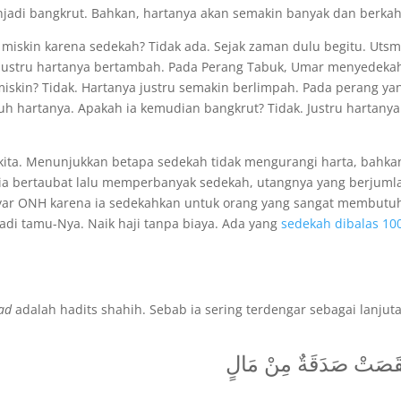
jadi bangkrut. Bahkan, hartanya akan semakin banyak dan berkah
tuh miskin karena sedekah? Tidak ada. Sejak zaman dulu begitu. Uts
h, justru hartanya bertambah. Pada Perang Tabuk, Umar menyedeka
iskin? Tidak. Hartanya justru semakin berlimpah. Pada perang ya
 hartanya. Apakah ia kemudian bangkrut? Tidak. Justru hartanya
 kita. Menunjukkan betapa sedekah tidak mengurangi harta, bahka
 ia bertaubat lalu memperbanyak sedekah, utangnya yang berjuml
yar ONH karena ia sedekahkan untuk orang yang sangat membutu
adi tamu-Nya. Naik haji tanpa biaya. Ada yang
sedekah dibalas 10
ad
adalah hadits shahih. Sebab ia sering terdengar sebagai lanjut
قَصَتْ صَدَقَةٌ مِنْ مَالٍ