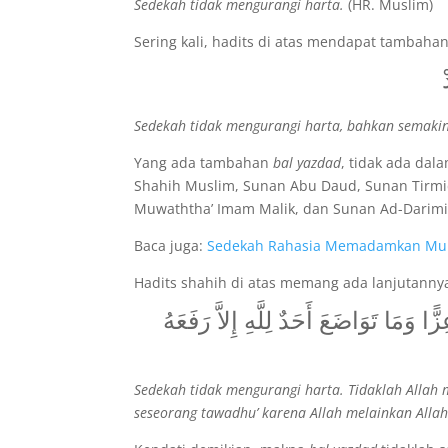
Sedekah tidak mengurangi harta.
(HR. Muslim)
Sering kali, hadits di atas mendapat tambaha
Sedekah tidak mengurangi harta, bahkan semak
Yang ada tambahan
bal yazdad
, tidak ada dal
Shahih Muslim, Sunan Abu Daud, Sunan Tirmi
Muwaththa’ Imam Malik, dan Sunan Ad-Darimi
Baca juga:
Sedekah Rahasia Memadamkan Mur
Hadits shahih di atas memang ada lanjutannya
ا وَمَا تَوَاضَعَ أَحَدٌ لِلَّهِ إِلاَّ رَفَعَهُ
Sedekah tidak mengurangi harta. Tidaklah Alla
seseorang tawadhu’ karena Allah melainkan Allah