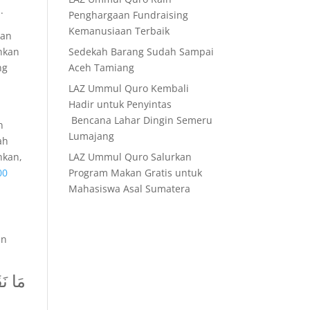
.
Penghargaan Fundraising
Kemanusiaan Terbaik
man
Sedekah Barang Sudah Sampai
hkan
Aceh Tamiang
ng
LAZ Ummul Quro Kembali
Hadir untuk Penyintas
Bencana Lahar Dingin Semeru
n
Lumajang
ah
LAZ Ummul Quro Salurkan
hkan,
Program Makan Gratis untuk
00
Mahasiswa Asal Sumatera
an
مَا نَ