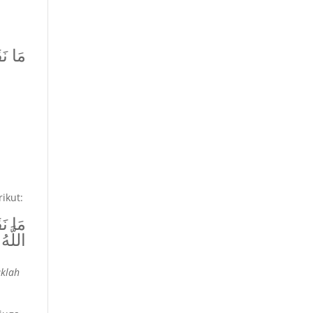
مَا نَ
.
ikut:
مَا نَق
اللَّهُ
aklah